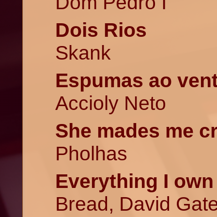
Dom Pedro I
Dois Rios
Skank
Espumas ao ven
Accioly Neto
She mades me c
Pholhas
Everything I own
Bread, David Gat